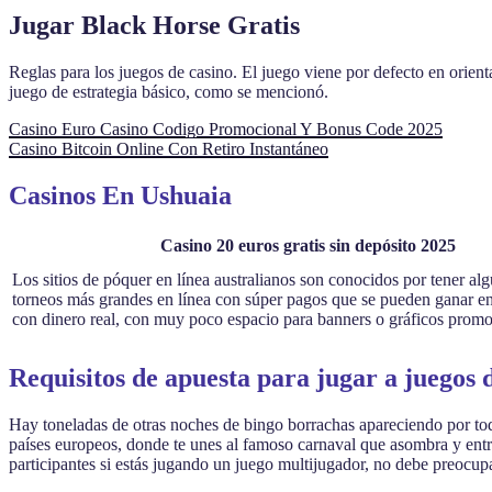
Jugar Black Horse Gratis
Reglas para los juegos de casino. El juego viene por defecto en orie
juego de estrategia básico, como se mencionó.
Casino Euro Casino Codigo Promocional Y Bonus Code 2025
Casino Bitcoin Online Con Retiro Instantáneo
Casinos En Ushuaia
Casino 20 euros gratis sin depósito 2025
Los sitios de póquer en línea australianos son conocidos por tener al
torneos más grandes en línea con súper pagos que se pueden ganar en
con dinero real, con muy poco espacio para banners o gráficos promo
Requisitos de apuesta para jugar a juegos 
Hay toneladas de otras noches de bingo borrachas apareciendo por tod
países europeos, donde te unes al famoso carnaval que asombra y entre
participantes si estás jugando un juego multijugador, no debe preocup