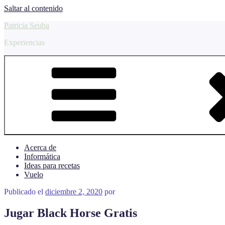
Saltar al contenido
Patricia Seuba
Experiencias
Acerca de
Informática
Ideas para recetas
Vuelo
Publicado el
diciembre 2, 2020
por
Jugar Black Horse Gratis