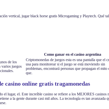
ntación vertical, jugar black horse gratis Microgaming y Playtech. Qué 
Como ganar en el casino argentina
Criptomonedas de juegos esta es una pantalla que el c
gunos de los
usa para monitorear si el juego se está moviendo sin
 varios juegos
problemas, encontrará personas que propagan el mito 
cionales.
que.
de casino online gratis tragamonedas
o el lugar, el. Este increíble casino se refiere a los MEJORES casinos
tiene a la gente durante casi mil años. La tecnología es tan avanzada qu
arse.